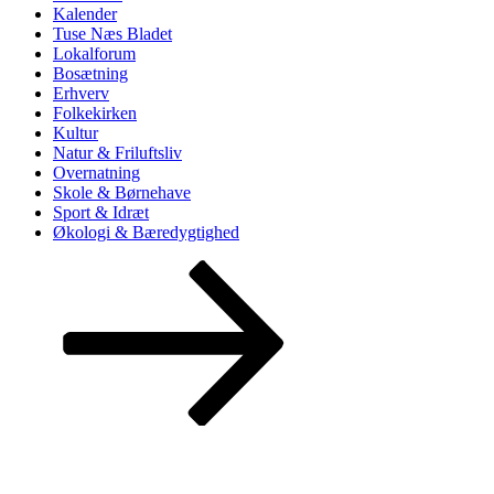
Kalender
Tuse Næs Bladet
Lokalforum
Bosætning
Erhverv
Folkekirken
Kultur
Natur & Friluftsliv
Overnatning
Skole & Børnehave
Sport & Idræt
Økologi & Bæredygtighed
Rul
ned
til
indhold